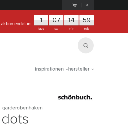
0
1
0
7
1
4
5
9
aktion endet in:
tage
std
min
sek
inspirationen
hersteller
garderobenhaken
dots