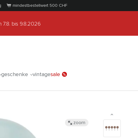
g
mindestbestellwert 500
CHF
 7.8.
bis 9.8.2026
geschenke
vintage
sale
zoom