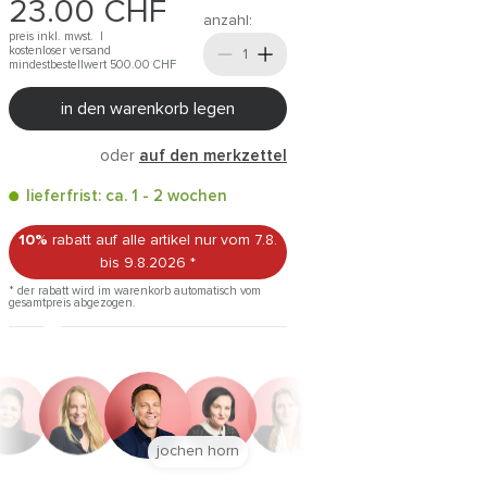
23.00
CHF
anzahl:
preis inkl. mwst. |
kostenloser versand
mindestbestellwert 500.00
CHF
in den warenkorb legen
oder
auf den merkzettel
lieferfrist: ca. 1 - 2 wochen
10%
rabatt auf alle artikel
nur vom 7.8.
bis 9.8.2026
*
* der rabatt wird im warenkorb automatisch vom
gesamtpreis abgezogen.
jochen horn