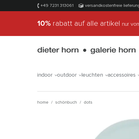
+49 7231 313061
versandkostenfreie lieferun
10%
rabatt auf alle artikel
nur vom
indoor
outdoor
leuchten
accessoires
home
/
schönbuch
/
dots