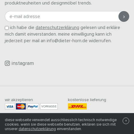
produktneuheiten und designmöbel trends.
e-mail adresse
ich habe die
datenschutzerklärung
gelesen und erkläre
mich damit einverstanden. meine einwilligung kann ich
jederzeit per mail an info@dieter-horn.de widerrufen.
instagram
wir akzeptieren
kostenlose lieferung
VORKASSE
mindestbestellwert
diese webseite verwendet ausschliesslich technisch notwendige
500
CHF
×
cookies. wenn sie diese webseite benutzen, erklären sie sich mit
unserer
datenschutzerklärung
einverstanden.