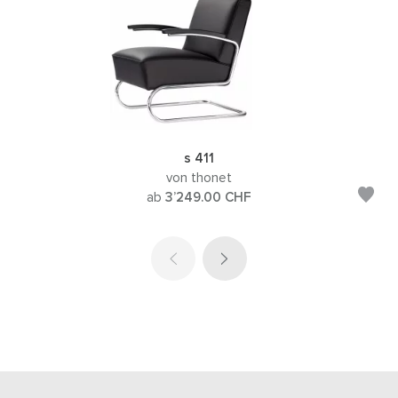
s 411
von thonet
ab
3’249.00
CHF