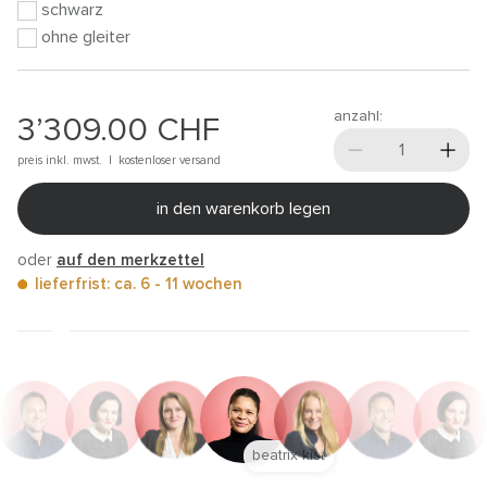
schwarz
ohne gleiter
anzahl:
3’309.00
CHF
preis inkl. mwst. |
kostenloser versand
in den warenkorb legen
oder
auf den merkzettel
lieferfrist: ca. 6 - 11 wochen
anna trautz