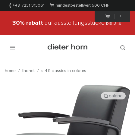
+49 7231 313061
mindestbestellwert 500
CHF
0
30% rabatt
auf ausstellungsstücke
bis 31.8.
home
/
thonet
/
s 411 classics in colours
galerie