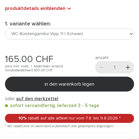
produktdetails einblenden
1. variante wählen:
165.00
CHF
anzahl:
preis inkl. mwst. |
kostenloser versand
mindestbestellwert 500.00
CHF
in den warenkorb legen
oder
auf den merkzettel
sofort versandfertig, lieferzeit 3 - 5 tage
10%
rabatt auf alle artikel
nur vom 7.8.
bis 9.8.2026
*
* der rabatt wird im warenkorb automatisch vom gesamtpreis abgezogen.