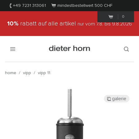
+49 7231 313061
mindestbestellwert 500
CHF
0
10%
rabatt auf alle artikel
nur vom 7.8.
bis 9.8.2026
home
/
vipp
/
vipp 11
galerie