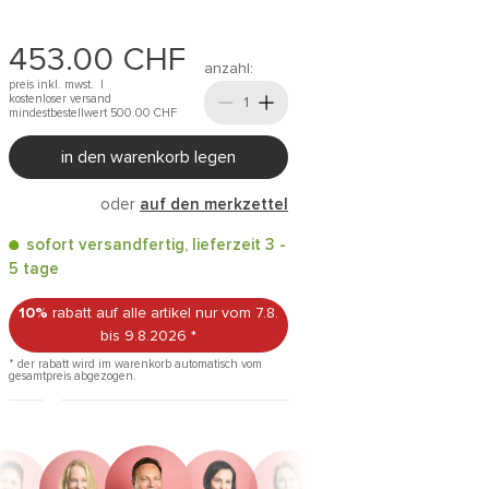
453.00
CHF
anzahl:
preis inkl. mwst. |
kostenloser versand
mindestbestellwert 500.00
CHF
in den warenkorb legen
oder
auf den merkzettel
sofort versandfertig, lieferzeit 3 -
5 tage
10%
rabatt auf alle artikel
nur vom 7.8.
bis 9.8.2026
*
* der rabatt wird im warenkorb automatisch vom
gesamtpreis abgezogen.