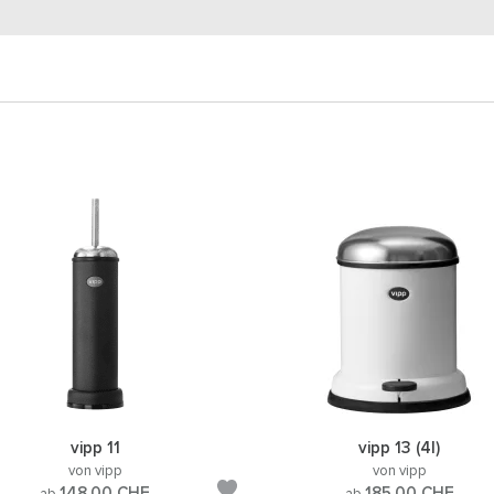
vipp 11
vipp 13 (4l)
von vipp
von vipp
148.00
CHF
185.00
CHF