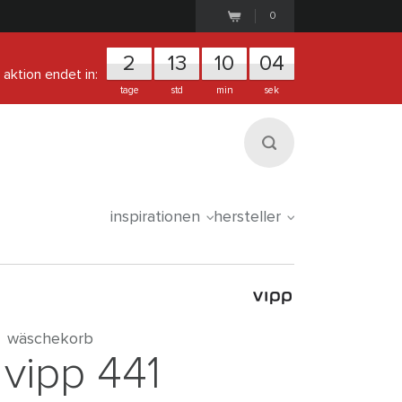
0
2
1
3
1
0
0
4
aktion endet in:
tage
std
min
sek
inspirationen
hersteller
wäschekorb
vipp 441