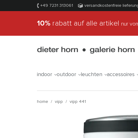
+49 7231 313061
versandkostenfreie lieferun
10%
rabatt auf alle artikel
nur vom
indoor
outdoor
leuchten
accessoires
home
/
vipp
/
vipp 441