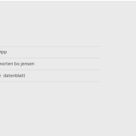
vipp
morten bo jensen
datenblatt