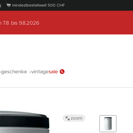
g
mindestbestellwert 500
CHF
 7.8.
bis 9.8.2026
geschenke
vintage
sale
zoom