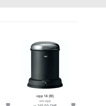
vipp 14 (8l)
von vipp
241.00
CHF