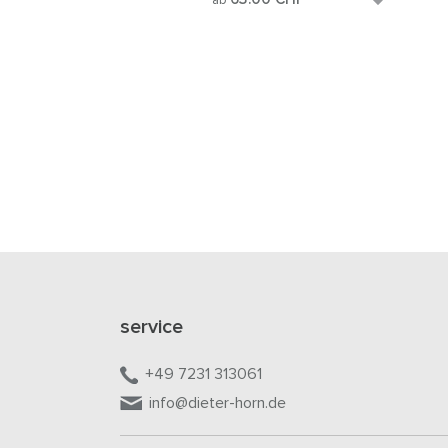
ab
service
+49 7231 313061
info@dieter-horn.de