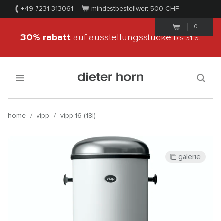
+49 7231 313061
mindestbestellwert 500
CHF
0
30% rabatt
auf ausstellungsstücke
bis 31.8.
home
/
vipp
/
vipp 16 (18l)
galerie