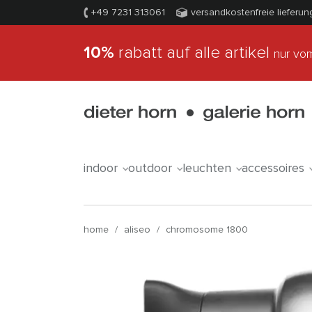
+49 7231 313061
versandkostenfreie lieferun
10%
rabatt auf alle artikel
nur vom
indoor
outdoor
leuchten
accessoires
home
/
aliseo
/
chromosome 1800