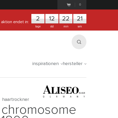
0
2
1
2
2
2
2
0
aktion endet in:
tage
std
min
sek
inspirationen
hersteller
haartrockner
chromosome