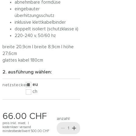
abnehmbare formdüse
eingebauter
überhitzungsschutz
inklusive klettkabelbinder
doppelt isoliert (schutzklasse ii)
220-240 v, 50/60 hz
breite 20,9cm | breite 8,9cm | höhe
27,6cm
glattes kabel 180cm
2. ausführung wählen:
eu
netzstecker
ch
66.00
CHF
anzahl:
preis inkl. mwst. |
kostenloser versand
mindestbestellwert 500.00
CHF