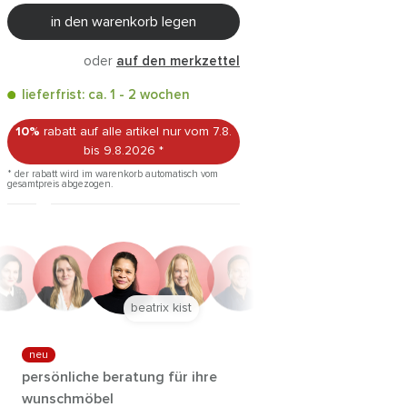
in den warenkorb legen
oder
auf den merkzettel
lieferfrist: ca. 1 - 2 wochen
10%
rabatt auf alle artikel
nur vom 7.8.
bis 9.8.2026
*
* der rabatt wird im warenkorb automatisch vom
gesamtpreis abgezogen.
anna trautz
neu
persönliche beratung für ihre
wunschmöbel