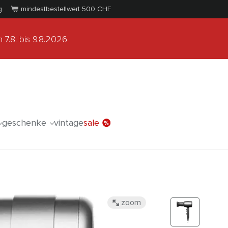
g
mindestbestellwert 500
CHF
 7.8.
bis 9.8.2026
geschenke
vintage
sale
zoom