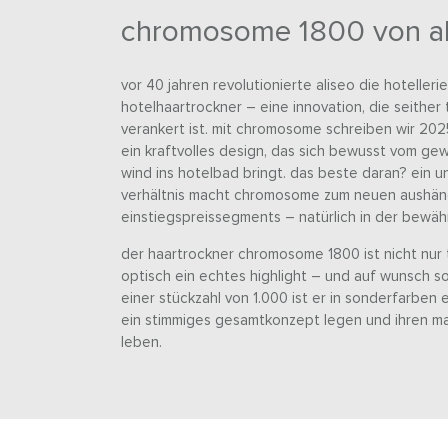
chromosome 1800 von al
vor 40 jahren revolutionierte aliseo die hoteller
hotelhaartrockner – eine innovation, die seither 
verankert ist. mit chromosome schreiben wir 202
ein kraftvolles design, das sich bewusst vom g
wind ins hotelbad bringt. das beste daran? ein u
verhältnis macht chromosome zum neuen aushän
einstiegspreissegments – natürlich in der bewähr
der haartrockner chromosome 1800 ist nicht nur
optisch ein echtes highlight – und auf wunsch so i
einer stückzahl von 1.000 ist er in sonderfarben er
ein stimmiges gesamtkonzept legen und ihren mark
leben.