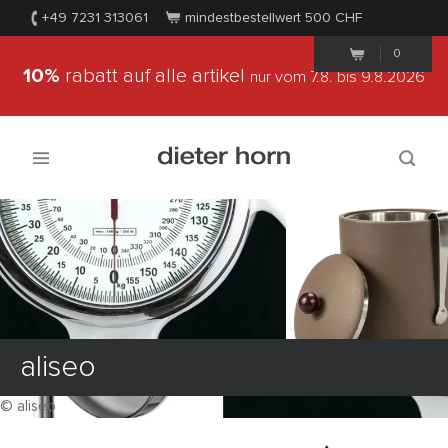
+49 7231 313061
mindestbestellwert 500
CHF
0
10%
rabatt auf alle artikel
nur vom 7.8.
bis 9.8.2026
aliseo
© aliseo