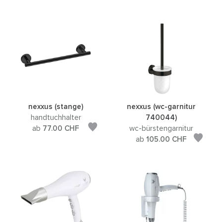
nexxus (stange)
nexxus (wc-garnitur
handtuchhalter
740044)
ab
77.00
CHF
wc-bürstengarnitur
ab
105.00
CHF