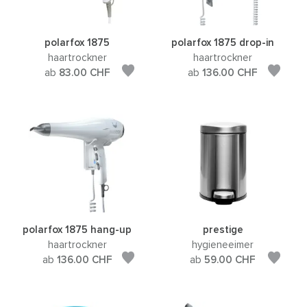
polarfox 1875
polarfox 1875 drop-in
haartrockner
haartrockner
ab
83.00
CHF
ab
136.00
CHF
polarfox 1875 hang-up
prestige
haartrockner
hygieneeimer
ab
136.00
CHF
ab
59.00
CHF