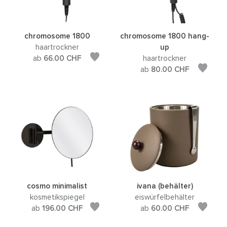
chromosome 1800
chromosome 1800 hang-
haartrockner
up
ab
66.00
CHF
haartrockner
ab
80.00
CHF
cosmo minimalist
ivana (behälter)
kosmetikspiegel
eiswürfelbehälter
ab
196.00
CHF
ab
60.00
CHF