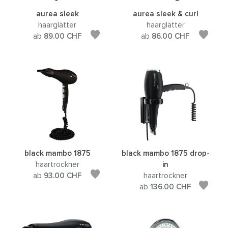
aurea sleek
aurea sleek & curl
haarglätter
haarglätter
ab
89.00
CHF
ab
86.00
CHF
black mambo 1875
black mambo 1875 drop-
haartrockner
in
ab
93.00
CHF
haartrockner
ab
136.00
CHF