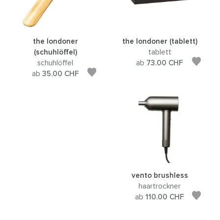
the londoner
the londoner (tablett)
(schuhlöffel)
tablett
schuhlöffel
ab
73.00
CHF
ab
35.00
CHF
vento brushless
haartrockner
ab
110.00
CHF