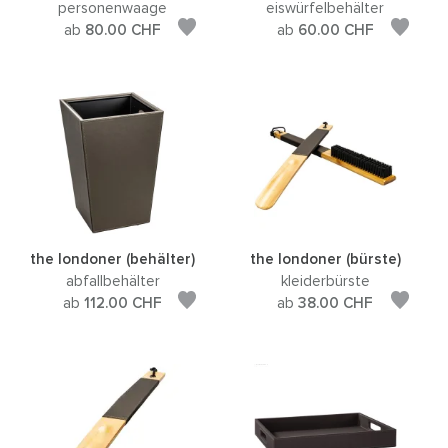
personenwaage
eiswürfelbehälter
ab
80.00
CHF
ab
60.00
CHF
the londoner (behälter)
the londoner (bürste)
abfallbehälter
kleiderbürste
ab
112.00
CHF
ab
38.00
CHF