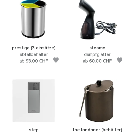
prestige (3 einsätze)
steamo
abfallbehälter
dampfglätter
ab
93.00
CHF
ab
60.00
CHF
step
the londoner (behälter)