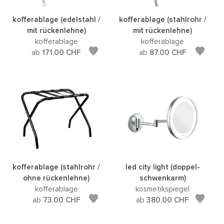
kofferablage (edelstahl /
kofferablage (stahlrohr /
mit rückenlehne)
mit rückenlehne)
kofferablage
kofferablage
ab
171.00
CHF
ab
87.00
CHF
kofferablage (stahlrohr /
led city light (doppel-
ohne rückenlehne)
schwenkarm)
kofferablage
kosmetikspiegel
ab
73.00
CHF
ab
380.00
CHF