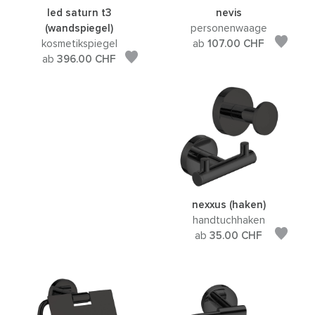
led saturn t3
nevis
(wandspiegel)
personenwaage
kosmetikspiegel
ab
107.00
CHF
ab
396.00
CHF
nexxus (haken)
handtuchhaken
ab
35.00
CHF