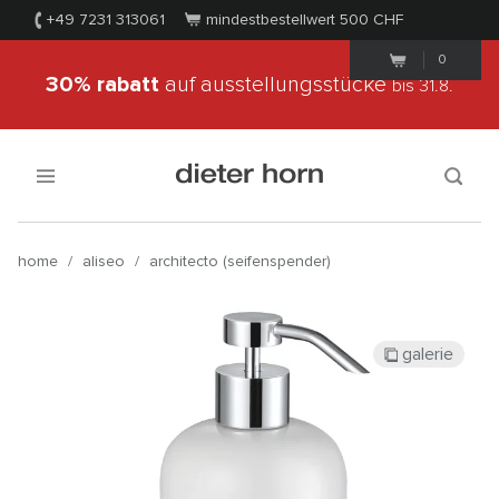
+49 7231 313061
mindestbestellwert 500
CHF
0
30% rabatt
auf ausstellungsstücke
bis 31.8.
home
/
aliseo
/
architecto (seifenspender)
galerie