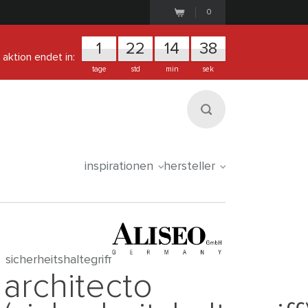
0
1
2
2
1
4
3
8
aktion endet in:
tage
std
min
sek
inspirationen
hersteller
sicherheitshaltegriff
architecto