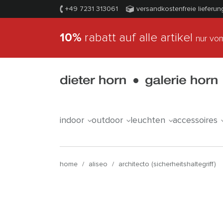
+49 7231 313061
versandkostenfreie lieferun
10%
rabatt auf alle artikel
nur vom
indoor
outdoor
leuchten
accessoires
home
/
aliseo
/
architecto (sicherheitshaltegriff)