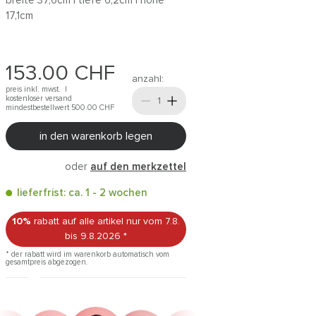
breite 37,6cm | tiefe 6,2cm | höhe
17,1cm
153.00
CHF
anzahl:
preis inkl. mwst. |
kostenloser versand
mindestbestellwert 500.00
CHF
in den warenkorb legen
oder
auf den merkzettel
lieferfrist: ca. 1 - 2 wochen
10%
rabatt auf alle artikel
nur vom 7.8.
bis 9.8.2026
*
* der rabatt wird im warenkorb automatisch vom
gesamtpreis abgezogen.