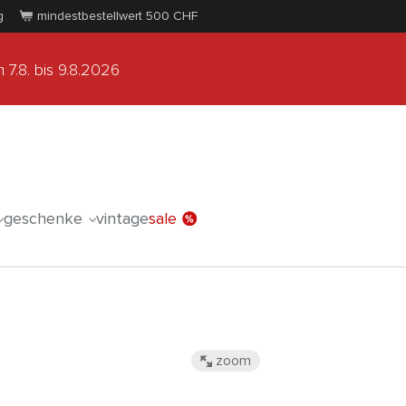
g
mindestbestellwert 500
CHF
 7.8.
bis 9.8.2026
geschenke
vintage
sale
zoom