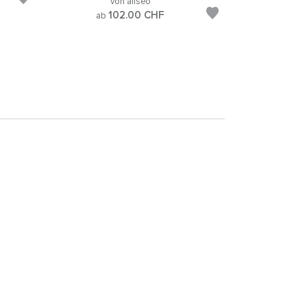
von aliseo
102.00
CHF
ab