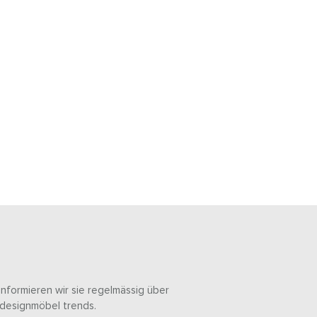
informieren wir sie regelmässig über
designmöbel trends.