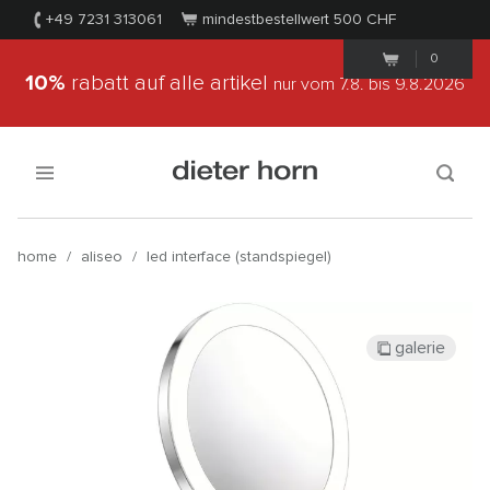
+49 7231 313061
mindestbestellwert 500
CHF
0
10%
rabatt auf alle artikel
nur vom 7.8.
bis 9.8.2026
home
/
aliseo
/
led interface (standspiegel)
galerie