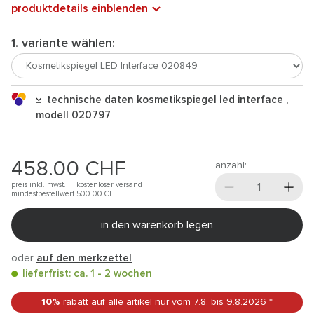
produktdetails einblenden
1. variante wählen:
technische daten kosmetikspiegel led interface ,
modell 020797
458.00
CHF
anzahl:
preis inkl. mwst. |
kostenloser versand
mindestbestellwert 500.00
CHF
in den warenkorb legen
oder
auf den merkzettel
lieferfrist: ca. 1 - 2 wochen
10%
rabatt auf alle artikel
nur vom 7.8.
bis 9.8.2026
*