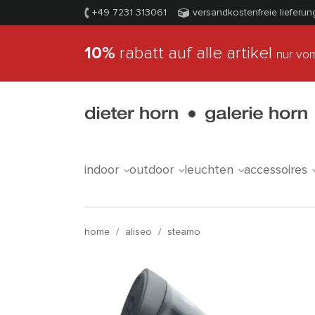
+49 7231 313061
versandkostenfreie lieferun
10%
rabatt auf alle artikel
nur vom
indoor
outdoor
leuchten
accessoires
home
/
aliseo
/
steamo