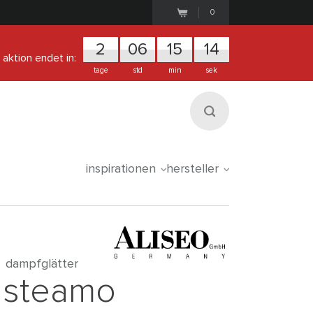
0
2
0
6
1
5
1
4
aktion endet in:
tage
std
min
sek
inspirationen
hersteller
dampfglätter
steamo