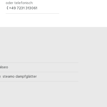
oder telefonisch:
+49 7231 313061
aliseo
steamo dampfglätter