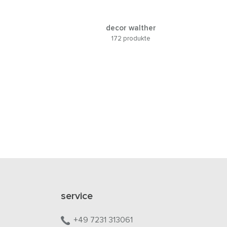
decor walther
172 produkte
service
+49 7231 313061