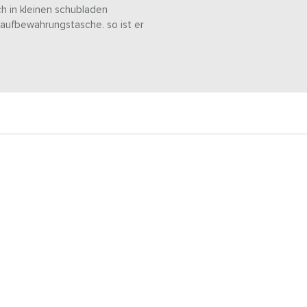
h in kleinen schubladen
 aufbewahrungstasche. so ist er