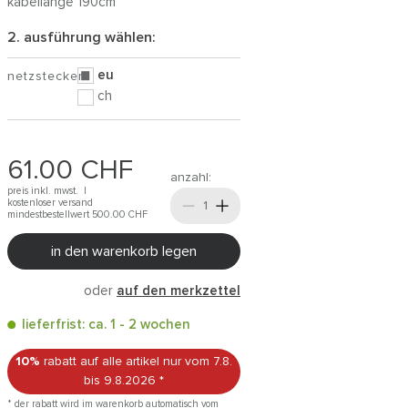
kabellänge 190cm
2. ausführung wählen:
eu
netzstecker
ch
61.00
CHF
anzahl:
preis inkl. mwst. |
kostenloser versand
mindestbestellwert 500.00
CHF
in den warenkorb legen
oder
auf den merkzettel
lieferfrist: ca. 1 - 2 wochen
10%
rabatt auf alle artikel
nur vom 7.8.
bis 9.8.2026
*
* der rabatt wird im warenkorb automatisch vom