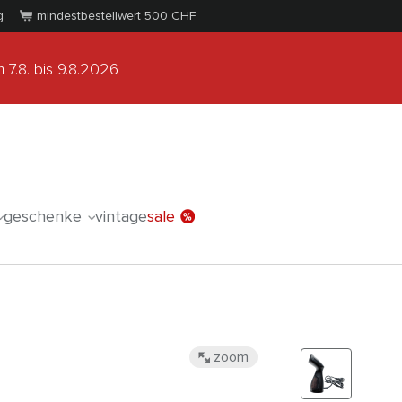
g
mindestbestellwert 500
CHF
 7.8.
bis 9.8.2026
geschenke
vintage
sale
zoom