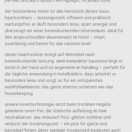
perfekt und auch optisch ein highlight für jedes hotel.
der bürstenlose motor ist das herzstück dieses luxus-
haartrockners – leistungsstark, effizient und praktisch
wartungsfrei. er läuft besonders leise, spart energie und
überzeugt mit einer beeindruckenden lebensdauer. ideal für
den anspruchsvollen dauereinsatz im hotel – smart,
zuverlässig und bereit für das nächste level.
dieser haartrockner bringt auf kleinstem raum
beeindruckende leistung. dank kompakter bauweise liegt er
leicht in der hand und ist angenehm im handling – perfekt für
die tägliche anwendung in hotelbädern. dazu arbeitet er
besonders leise und sorgt so für ein entspanntes
wohlfühlambiente, das gäste ebenso schätzen wie das
housekeeping.
unsere ionentechnologie setzt beim trocknen negativ
geladene ionen frei, die statische aufladung im haar
neutralisieren. das reduziert frizz, glättet sichtbar und
verkürzt die trocknungszeit – ein plus für gäste und
betreiber*innen. denn: weniger trockenzeit bedeutet auch