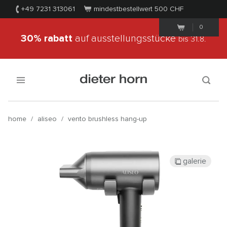
+49 7231 313061
mindestbestellwert 500
CHF
0
30% rabatt
auf ausstellungsstücke
bis 31.8.
home
/
aliseo
/
vento brushless hang-up
galerie