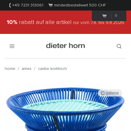
+49 7231 313061
mindestbestellwert 500
CHF
0
10%
rabatt auf alle artikel
nur vom 7.8.
bis 9.8.2026
home
/
ames
/
caribe korbtisch
galerie