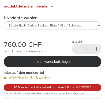
produktdetails einblenden
1. variante wählen:
anzahl:
760.00
CHF
preis inkl. mwst. |
kostenloser versand
in den warenkorb legen
oder
auf den merkzettel
lieferfrist: ca. 6 - 8 wochen
10%
rabatt auf alle artikel
nur vom 7.8.
bis 9.8.2026
*
* der rabatt wird im warenkorb automatisch vom gesamtpreis abgezogen.