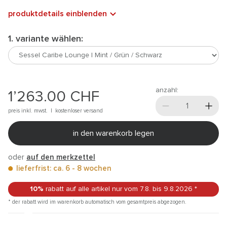
produktdetails einblenden
1. variante wählen:
anzahl:
1’263.00
CHF
preis inkl. mwst. |
kostenloser versand
in den warenkorb legen
oder
auf den merkzettel
lieferfrist: ca. 6 - 8 wochen
10%
rabatt auf alle artikel
nur vom 7.8.
bis 9.8.2026
*
* der rabatt wird im warenkorb automatisch vom gesamtpreis abgezogen.