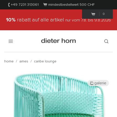
+49 7231 313061
mindestbestellwert 500
CHF
0
10%
rabatt auf alle artikel
nur vom 7.8.
bis 9.8.2026
home
/
ames
/
caribe lounge
galerie