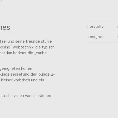
mes
hersteller
designer
afael und seine freunde stühle
posino“ webtechnik, die typisch
ebastian herkner die „caribe“
h geeigneten hohen
lounge sessel und der lounge 2-
 kleiner korbtisch und ein
n sind in vielen verschiedenen