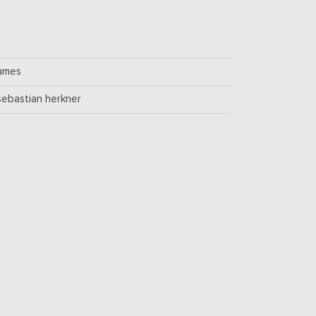
ames
sebastian herkner