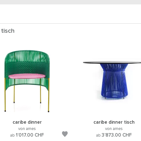
 tisch
caribe dinner
caribe dinner tisch
von ames
von ames
1’017.00
CHF
3’873.00
CHF
ab
ab