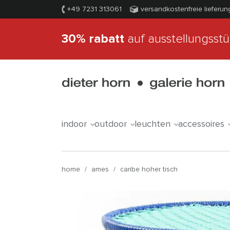
+49 7231 313061
versandkostenfreie lieferun
30% rabatt
auf ausstellungsst
indoor
outdoor
leuchten
accessoires
home
/
ames
/
caribe hoher tisch