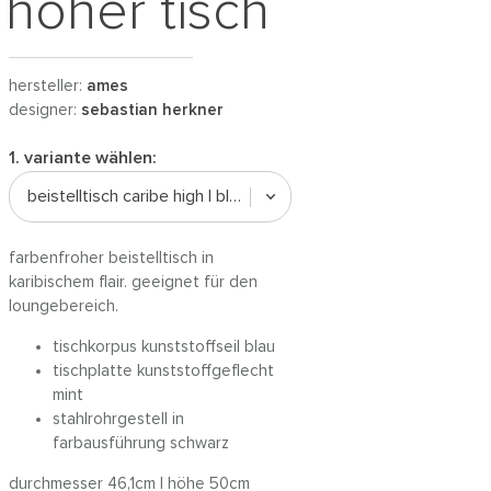
hoher tisch
hersteller:
ames
designer:
sebastian herkner
1. variante wählen:
beistelltisch caribe high | blau / mint / schwarz
farbenfroher beistelltisch in
karibischem flair. geeignet für den
loungebereich.
tischkorpus kunststoffseil blau
tischplatte kunststoffgeflecht
mint
stahlrohrgestell in
farbausführung schwarz
durchmesser 46,1cm | höhe 50cm