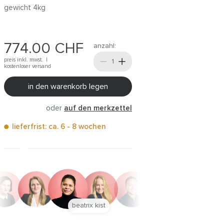
gewicht 4kg
774.00
CHF
anzahl:
preis inkl. mwst. |
kostenloser versand
in den warenkorb legen
oder
auf den merkzettel
lieferfrist: ca. 6 - 8 wochen
anna trautz