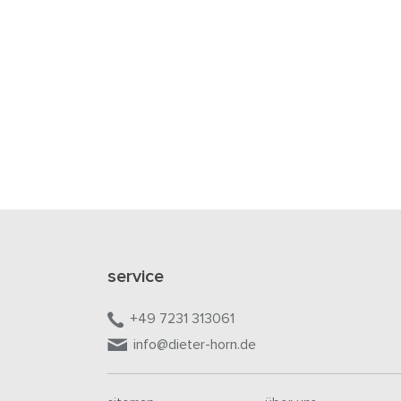
service
+49 7231 313061
info@dieter-horn.de