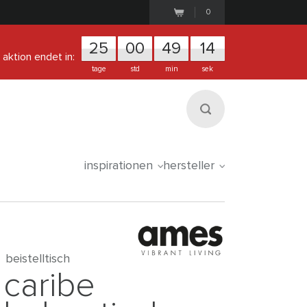
0
25
0
0
4
9
1
3
aktion endet in:
tage
std
min
sek
inspirationen
hersteller
beistelltisch
caribe