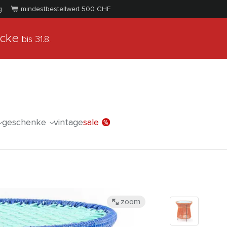
g
mindestbestellwert 500
CHF
ücke
bis 31.8.
geschenke
vintage
sale
zoom