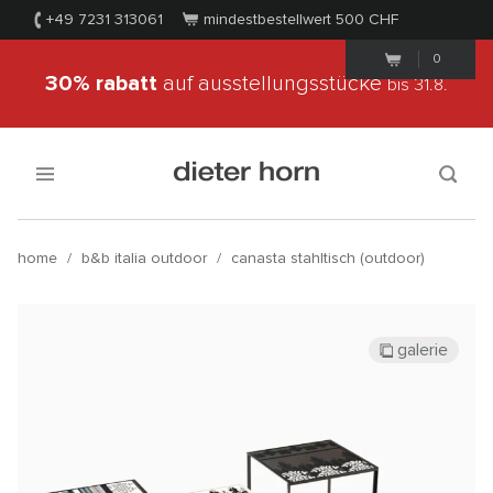
+49 7231 313061
mindestbestellwert 500
CHF
0
30% rabatt
auf ausstellungsstücke
bis 31.8.
home
/
b&b italia outdoor
/
canasta stahltisch (outdoor)
galerie