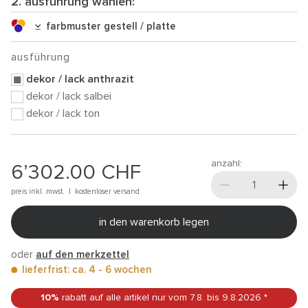
2. ausführung wählen:
farbmuster gestell / platte
ausführung
dekor / lack anthrazit
dekor / lack salbei
dekor / lack ton
anzahl:
6’302.00
CHF
preis inkl. mwst. |
kostenloser versand
in den warenkorb legen
oder
auf den merkzettel
lieferfrist: ca. 4 - 6 wochen
10%
rabatt auf alle artikel
nur vom 7.8.
bis 9.8.2026
*