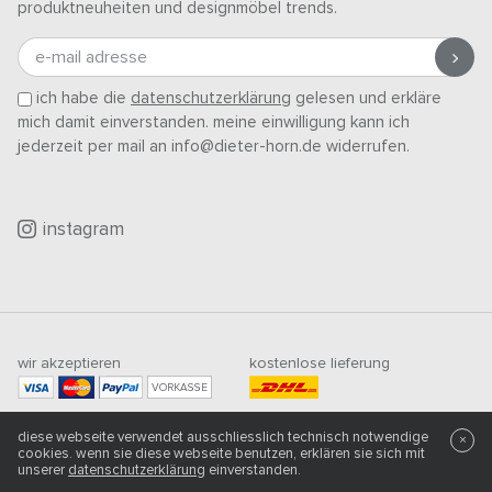
produktneuheiten und designmöbel trends.
e-mail adresse
ich habe die
datenschutzerklärung
gelesen und erkläre
mich damit einverstanden. meine einwilligung kann ich
jederzeit per mail an info@dieter-horn.de widerrufen.
instagram
wir akzeptieren
kostenlose lieferung
VORKASSE
mindestbestellwert
diese webseite verwendet ausschliesslich technisch notwendige
×
500
CHF
cookies. wenn sie diese webseite benutzen, erklären sie sich mit
unserer
datenschutzerklärung
einverstanden.