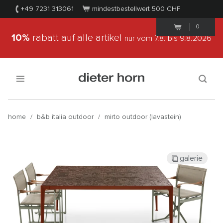
+49 7231 313061
mindestbestellwert 500
CHF
0
10%
rabatt auf alle artikel
nur vom 7.8.
bis 9.8.2026
home
/
b&b italia outdoor
/
mirto outdoor (lavastein)
galerie