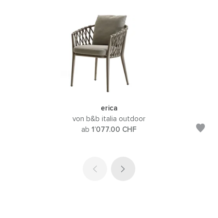
erica
von b&b italia outdoor
ab
1’077.00
CHF