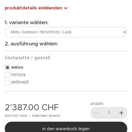
produktdetails einblenden
1. variante wählen:
2. ausführung wählen:
tischplatte / gestell
weiss
tortora
anthrazit
anzahl:
2’387.00
CHF
preis inkl. mwst. |
kostenloser versand
in den warenkorb legen