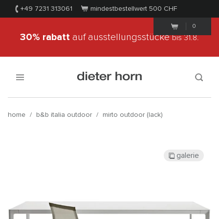
+49 7231 313061
mindestbestellwert 500
CHF
0
30% rabatt
auf ausstellungsstücke
bis 31.8.
home
/
b&b italia outdoor
/
mirto outdoor (lack)
galerie