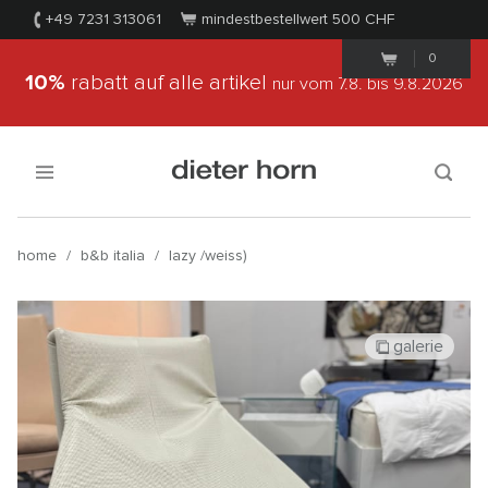
+49 7231 313061
mindestbestellwert 500
CHF
0
10%
rabatt auf alle artikel
nur vom 7.8.
bis 9.8.2026
home
/
b&b italia
/
lazy /weiss)
galerie