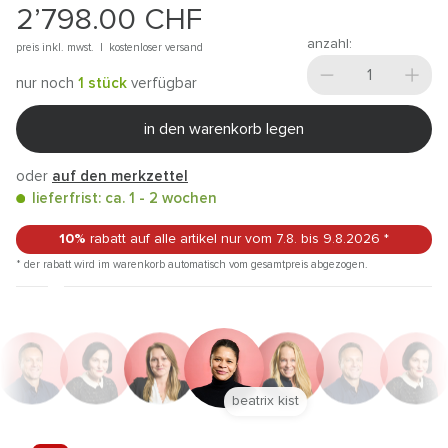
2’798.00
CHF
anzahl:
preis inkl. mwst. |
kostenloser versand
nur noch
1 stück
verfügbar
in den warenkorb legen
oder
auf den merkzettel
lieferfrist: ca. 1 - 2 wochen
10%
rabatt auf alle artikel
nur vom 7.8.
bis 9.8.2026
*
* der rabatt wird im warenkorb automatisch vom gesamtpreis abgezogen.
beatrix kist