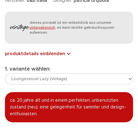
hersteller:
b&b italia
designer:
patricia urquiola
dieses produkt ist ein möbelstück aus unserem
vintagebereich
. es kann leichte gebrauchsspuren
aufweisen.
produktdetails einblenden
1. variante wählen:
ca. 20 jahre alt und in einem perfekten, unbenutzten
zustand (neu). eine gelegenheit für sammler und design-
enthusiasten.