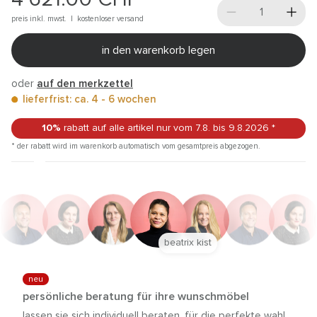
preis inkl. mwst. |
kostenloser versand
in den warenkorb legen
oder
auf den merkzettel
lieferfrist: ca. 4 - 6 wochen
10%
rabatt auf alle artikel
nur vom 7.8.
bis 9.8.2026
*
* der rabatt wird im warenkorb automatisch vom gesamtpreis abgezogen.
beatrix kist
neu
persönliche beratung für ihre wunschmöbel
lassen sie sich individuell beraten, für die perfekte wahl