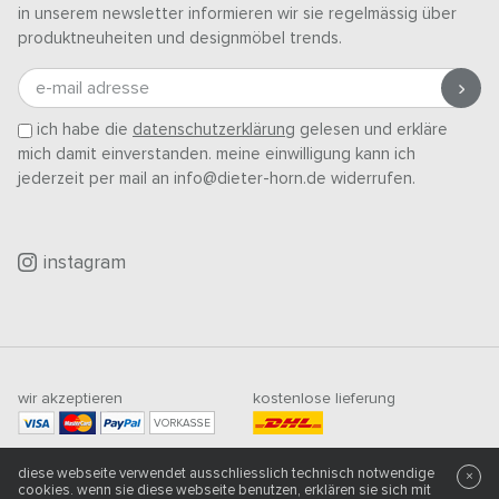
in unserem newsletter informieren wir sie regelmässig über
produktneuheiten und designmöbel trends.
e-mail adresse
ich habe die
datenschutzerklärung
gelesen und erkläre
mich damit einverstanden. meine einwilligung kann ich
jederzeit per mail an info@dieter-horn.de widerrufen.
instagram
wir akzeptieren
kostenlose lieferung
VORKASSE
mindestbestellwert
diese webseite verwendet ausschliesslich technisch notwendige
500
CHF
×
cookies. wenn sie diese webseite benutzen, erklären sie sich mit