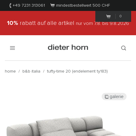
+49 7231 313061
mindestbestellwert 500
CHF
0
10%
rabatt auf alle artikel
nur vom 7.8.
bis 9.8.2026
home
/
b&b italia
/
tufty-time 20 (endelement ty183)
galerie