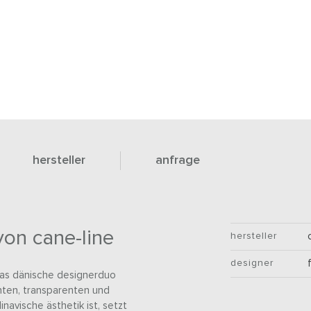
hersteller
anfrage
von cane-line
hersteller
designer
das dänische designerduo
nten, transparenten und
inavische ästhetik ist, setzt