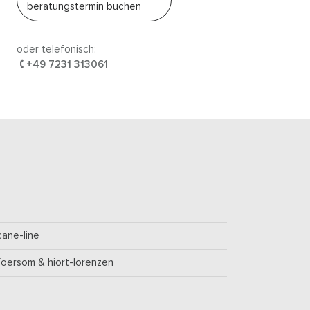
beratungstermin buchen
oder telefonisch:
+49 7231 313061
cane-line
foersom & hiort-lorenzen