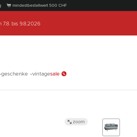
g
mindestbestellwert 500
CHF
 7.8.
bis 9.8.2026
geschenke
vintage
sale
zoom