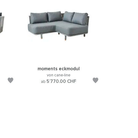
moments eckmodul
von cane-line
5’770.00
CHF
ab