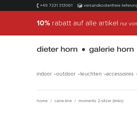
+49 7231 313061
versandkostenfreie lieferun
10%
rabatt auf alle artikel
nur vom
indoor
outdoor
leuchten
accessoires
home
/
cane-line
/
moments 2-sitzer (links)