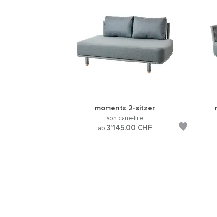
moments 2-sitzer
von cane-line
3’145.00
CHF
ab