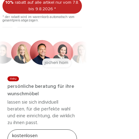
10%
rabatt auf alle artikel
nur vom 7.8.
bis 9.8.2026
*
* der rabatt wird im warenkorb automatisch vom
gesamtpreis abgezogen.
jochen horn
neu
persönliche beratung für ihre
wunschmöbel
lassen sie sich individuell
beraten, für die perfekte wahl
und eine einrichtung, die wirklich
zu ihnen passt.
kostenlosen