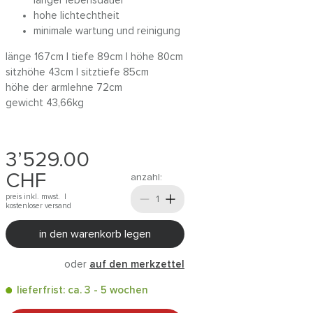
langer lebensdauer
hohe lichtechtheit
minimale wartung und reinigung
länge 167cm | tiefe 89cm | höhe 80cm
sitzhöhe 43cm | sitztiefe 85cm
höhe der armlehne 72cm
gewicht 43,66kg
3’529.00
CHF
anzahl:
preis inkl. mwst. |
kostenloser versand
in den warenkorb legen
oder
auf den merkzettel
lieferfrist: ca. 3 - 5 wochen