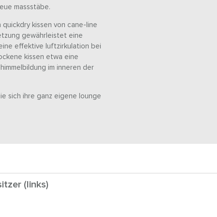
 neue massstäbe.
 quickdry kissen von cane-line
etzung gewährleistet eine
e effektive luftzirkulation bei
rockene kissen etwa eine
chimmelbildung im inneren der
ie sich ihre ganz eigene lounge
tzer (links)