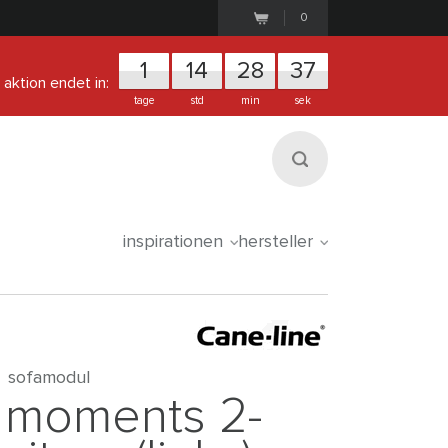
0
1
1
4
2
8
3
7
aktion endet in:
tage
std
min
sek
inspirationen
hersteller
sofamodul
moments 2-