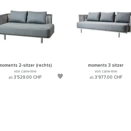
moments 2-sitzer (rechts)
moments 3 sitzer
von cane-line
von cane-line
3’529.00
CHF
3’977.00
CHF
ab
ab