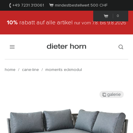
+49 7231 313061
mindestbestellwert 500
CHF
0
10%
rabatt auf alle artikel
nur vom 7.8.
bis 9.8.2026
home
/
cane-line
/
moments eckmodul
galerie