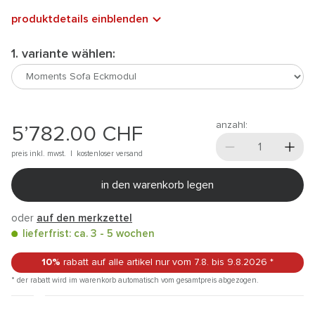
produktdetails einblenden
1. variante wählen:
anzahl:
5’782.00
CHF
preis inkl. mwst. |
kostenloser versand
in den warenkorb legen
oder
auf den merkzettel
lieferfrist: ca. 3 - 5 wochen
10%
rabatt auf alle artikel
nur vom 7.8.
bis 9.8.2026
*
* der rabatt wird im warenkorb automatisch vom gesamtpreis abgezogen.