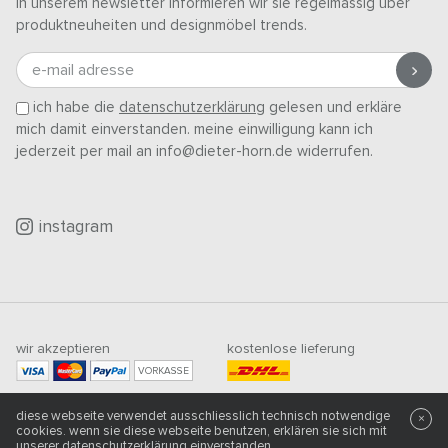
in unserem newsletter informieren wir sie regelmässig über
produktneuheiten und designmöbel trends.
e-mail adresse
ich habe die
datenschutzerklärung
gelesen und erkläre
mich damit einverstanden. meine einwilligung kann ich
jederzeit per mail an info@dieter-horn.de widerrufen.
instagram
wir akzeptieren
kostenlose lieferung
VORKASSE
mindestbestellwert
diese webseite verwendet ausschliesslich technisch notwendige
500
CHF
×
cookies. wenn sie diese webseite benutzen, erklären sie sich mit
unserer
datenschutzerklärung
einverstanden.