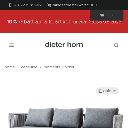
+49 7231 313061
mindestbestellwert 500
CHF
0
10%
rabatt auf alle artikel
nur vom 7.8.
bis 9.8.2026
home
/
cane-line
/
moments 3 sitzer
galerie