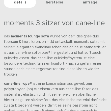
details
hersteller
anfrage
moments 3 sitzer von cane-line
das
moments lounge sofa
wurde von dem designer-duo
foersom & hiort-lorenzen mdd entwickelt. moments setzt mit
seinem eleganten skandinavischen design neue standards. er
ist aus cane-line soft-rope® hergestellt und hat softtouch
quickdry kissen. das cane-line quickdry®system ist eine
besondere technik für ihren komfort - nach ungefähr einer
stunde nach einem regenwetter sind diese kissen wieder
trocken.
cane-line rope®
ist eine kombination aus gewebtem
polypropylen (pp) mit einem kern aus cane-line faser. das
material ist elastisch und mit seiner weichen oberfläche
bietet es guten sitzkomfort. das elastische material darf nicht
zu stark gedehnt werden, damit es seine passform nicht
verliert. cane-line rope® eignet sich für den gebrauch im