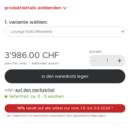
produktdetails einblenden
1. variante wählen:
anzahl:
3’986.00
CHF
preis inkl. mwst. |
kostenloser versand
in den warenkorb legen
oder
auf den merkzettel
lieferfrist: ca. 3 - 5 wochen
10%
rabatt auf alle artikel
nur vom 7.8.
bis 9.8.2026
*
* der rabatt wird im warenkorb automatisch vom gesamtpreis abgezogen.