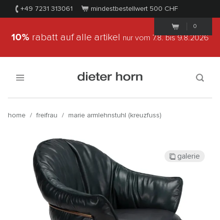
+49 7231 313061
mindestbestellwert 500
CHF
0
10%
rabatt auf alle artikel
nur vom 7.8.
bis 9.8.2026
home
/
freifrau
/
marie armlehnstuhl (kreuzfuss)
galerie