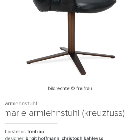
bildrechte © freifrau
armlehnstuhl
marie armlehnstuhl (kreuzfuss)
hersteller:
freifrau
designer:
birgit hoffmann
,
christoph kahleyss