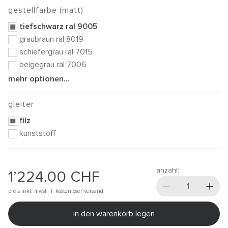
gestellfarbe (matt)
tiefschwarz ral 9005
graubraun ral 8019
schiefergrau ral 7015
beigegrau ral 7006
mehr optionen...
gleiter
filz
kunststoff
anzahl:
1’224.00
CHF
preis inkl. mwst. |
kostenloser versand
in den warenkorb legen