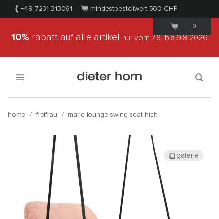
+49 7231 313061
mindestbestellwert 500
CHF
0
10%
rabatt auf alle artikel
nur vom 7.8.
bis 9.8.2026
home
/
freifrau
/
marie lounge swing seat high
galerie