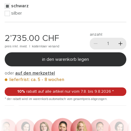
schwarz
silber
anzahl:
2’735.00
CHF
preis inkl. mwst. |
kostenloser versand
in den warenkorb legen
oder
auf den merkzettel
lieferfrist: ca. 5 - 8 wochen
10%
rabatt auf alle artikel
nur vom 7.8.
bis 9.8.2026
*
* der rabatt wird im warenkorb automatisch vom gesamtpreis abgezogen.