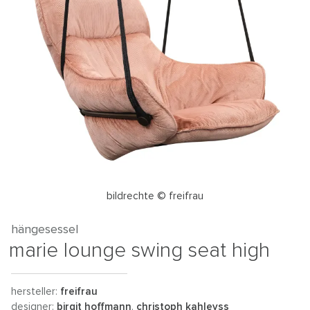
bildrechte © freifrau
hängesessel
marie lounge swing seat high
hersteller:
freifrau
designer:
birgit hoffmann
,
christoph kahleyss