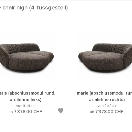
chair high (4-fussgestell)
rie (abschlussmodul rund,
marie (abschlussmodul ru
armlehne links)
armlehne rechts)
von freifrau
von freifrau
7’378.00
CHF
7’378.00
CHF
ab
ab