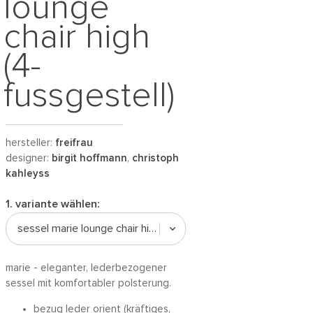
lounge
chair high
(4-
fussgestell)
hersteller:
freifrau
designer:
birgit hoffmann
,
christoph
kahleyss
1. variante wählen:
sessel marie lounge chair high | leder orient
marie - eleganter, lederbezogener
sessel mit komfortabler polsterung.
bezug leder orient (kräftiges,