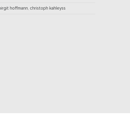
birgit hoffmann
,
christoph kahleyss