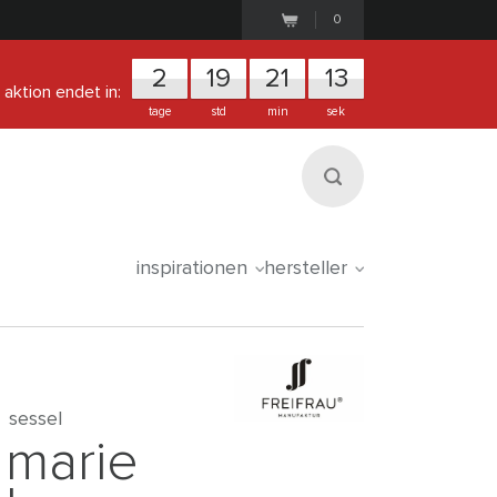
0
2
1
9
2
1
1
2
aktion endet in:
tage
std
min
sek
inspirationen
hersteller
sessel
marie