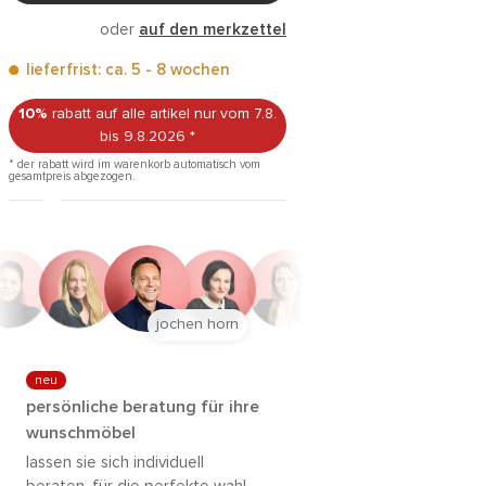
oder
auf den merkzettel
lieferfrist: ca. 5 - 8 wochen
10%
rabatt auf alle artikel
nur vom 7.8.
bis 9.8.2026
*
* der rabatt wird im warenkorb automatisch vom
gesamtpreis abgezogen.
jochen horn
neu
persönliche beratung für ihre
wunschmöbel
lassen sie sich individuell