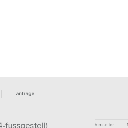
anfrage
4-fussgestell)
hersteller