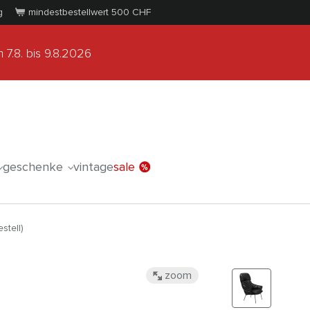
g
mindestbestellwert 500
CHF
 7.8.
bis 9.8.2026
geschenke
vintage
sale
stell)
zoom