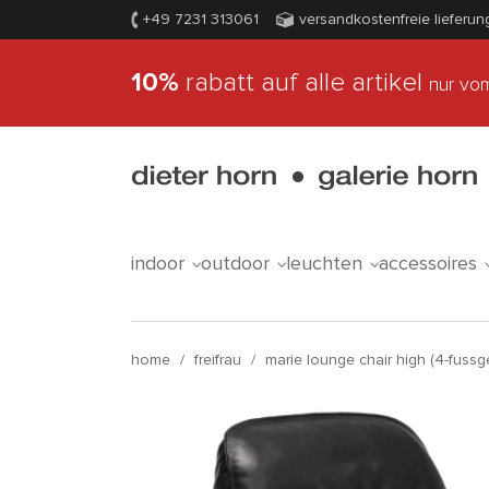
+49 7231 313061
versandkostenfreie lieferun
10%
rabatt auf alle artikel
nur vom
indoor
outdoor
leuchten
accessoires
home
/
freifrau
/
marie lounge chair high (4-fussge