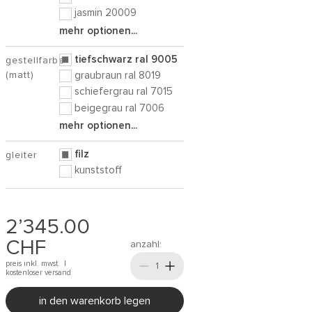
jasmin 20009
mehr optionen...
tiefschwarz ral 9005
gestellfarbe
(matt)
graubraun ral 8019
schiefergrau ral 7015
beigegrau ral 7006
mehr optionen...
filz
gleiter
kunststoff
2’345.00
CHF
anzahl:
preis inkl. mwst. |
kostenloser versand
in den warenkorb legen