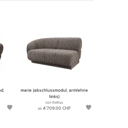
nd,
marie (abschlussmodul, armlehne
links)
von freifrau
4’709.00
CHF
ab