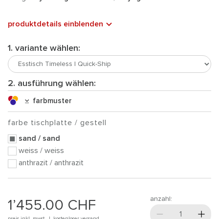
produktdetails einblenden
1. variante wählen:
2. ausführung wählen:
farbmuster
farbe tischplatte / gestell
sand / sand
weiss / weiss
anthrazit / anthrazit
anzahl:
1’455.00
CHF
preis inkl. mwst. |
kostenloser versand