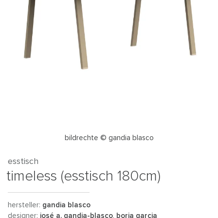
bildrechte © gandia blasco
esstisch
timeless (esstisch 180cm)
hersteller:
gandia blasco
designer:
josé a. gandia-blasco
,
borja garcia