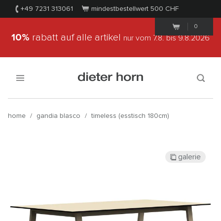
+49 7231 313061
mindestbestellwert 500
CHF
0
10%
rabatt auf alle artikel
nur vom 7.8.
bis 9.8.2026
home
/
gandia blasco
/
timeless (esstisch 180cm)
galerie