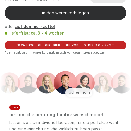
in den warenkorb legen
oder
auf den merkzettel
lieferfrist: ca. 3 - 4 wochen
10%
rabatt auf alle artikel
nur vom 7.8.
bis 9.8.2026
*
* der rabatt wird im warenkorb automatisch vom gesamtpreis abgezogen.
jochen horn
neu
persönliche beratung für ihre wunschmöbel
lassen sie sich individuell beraten, für die perfekte wahl
und eine einrichtung, die wirklich zu ihnen passt.