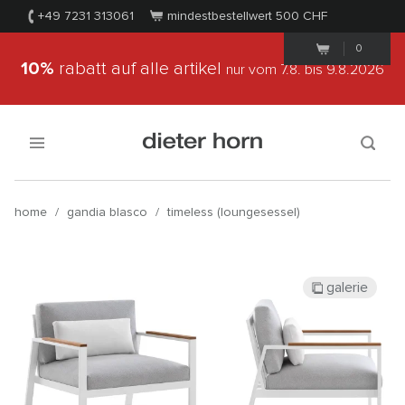
+49 7231 313061
mindestbestellwert 500
CHF
0
10%
rabatt auf alle artikel
nur vom 7.8.
bis 9.8.2026
home
/
gandia blasco
/
timeless (loungesessel)
galerie