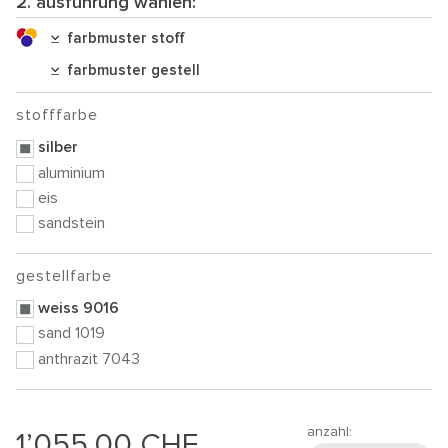
2. ausführung wählen:
farbmuster stoff
farbmuster gestell
stofffarbe
silber
aluminium
eis
sandstein
gestellfarbe
weiss 9016
sand 1019
anthrazit 7043
anzahl:
1’055.00
CHF