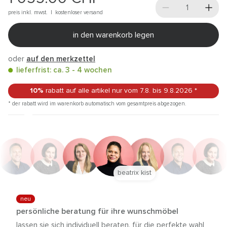
preis inkl. mwst. |
kostenloser versand
in den warenkorb legen
oder
auf den merkzettel
lieferfrist: ca. 3 - 4 wochen
10%
rabatt auf alle artikel
nur vom 7.8.
bis 9.8.2026
*
* der rabatt wird im warenkorb automatisch vom gesamtpreis abgezogen.
beatrix kist
neu
persönliche beratung für ihre wunschmöbel
lassen sie sich individuell beraten, für die perfekte wahl