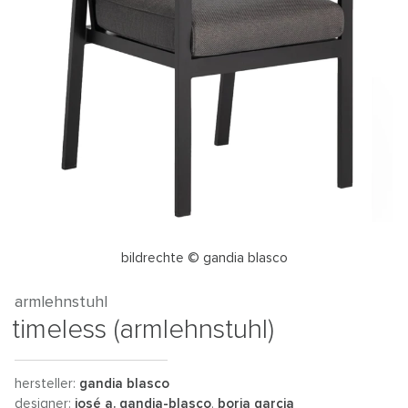
bildrechte © gandia blasco
armlehnstuhl
timeless (armlehnstuhl)
hersteller:
gandia blasco
designer:
josé a. gandia-blasco
,
borja garcia