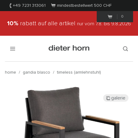
+49 7231 313061
mindestbestellwert 500
CHF
0
10%
rabatt auf alle artikel
nur vom 7.8.
bis 9.8.2026
home
/
gandia blasco
/
timeless (armlehnstuhl)
galerie