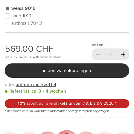
weiss 9016
sand 1019
anthrazit 7043
anzahl:
569.00
CHF
preis inkl. mwst. |
kostenloser versand
in den warenkorb legen
oder
auf den merkzettel
lieferfrist: ca. 3 - 4 wochen
10%
rabatt auf alle artikel
nur vom 7.8.
bis 9.8.2026
*
* der rabatt wird im warenkorb automatisch vom gesamtpreis abgezogen.