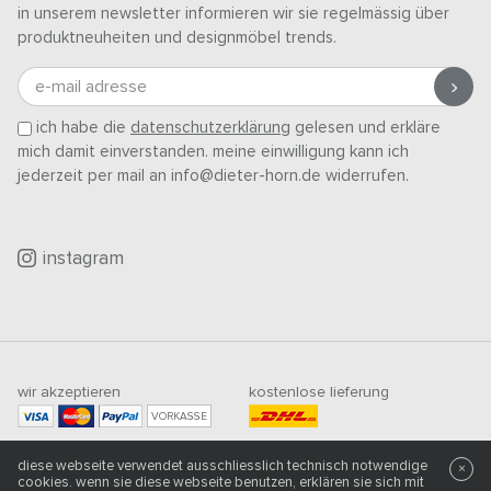
in unserem newsletter informieren wir sie regelmässig über
produktneuheiten und designmöbel trends.
e-mail adresse
ich habe die
datenschutzerklärung
gelesen und erkläre
mich damit einverstanden. meine einwilligung kann ich
jederzeit per mail an info@dieter-horn.de widerrufen.
instagram
wir akzeptieren
kostenlose lieferung
VORKASSE
mindestbestellwert
diese webseite verwendet ausschliesslich technisch notwendige
×
500
CHF
cookies. wenn sie diese webseite benutzen, erklären sie sich mit