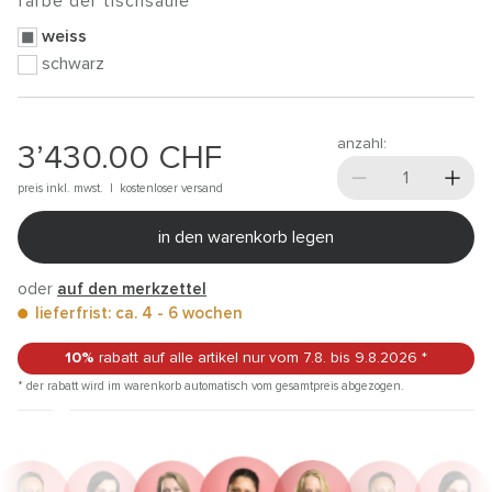
farbe der tischsäule
weiss
schwarz
anzahl:
3’430.00
CHF
preis inkl. mwst. |
kostenloser versand
in den warenkorb legen
oder
auf den merkzettel
lieferfrist: ca. 4 - 6 wochen
10%
rabatt auf alle artikel
nur vom 7.8.
bis 9.8.2026
*
* der rabatt wird im warenkorb automatisch vom gesamtpreis abgezogen.