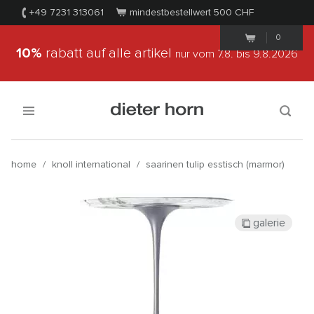
+49 7231 313061
mindestbestellwert 500
CHF
0
10%
rabatt auf alle artikel
nur vom 7.8.
bis 9.8.2026
home
/
knoll international
/
saarinen tulip esstisch (marmor)
galerie