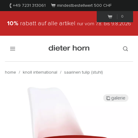
+49 7231 313061
mindestbestellwert 500
CHF
0
10%
rabatt auf alle artikel
nur vom 7.8.
bis 9.8.2026
home
/
knoll international
/
saarinen tulip (stuhl)
galerie