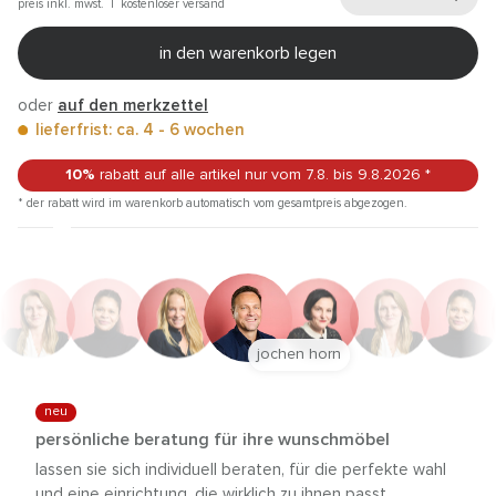
preis inkl. mwst. |
kostenloser versand
in den warenkorb legen
oder
auf den merkzettel
lieferfrist: ca. 4 - 6 wochen
10%
rabatt auf alle artikel
nur vom 7.8.
bis 9.8.2026
*
* der rabatt wird im warenkorb automatisch vom gesamtpreis abgezogen.
jochen horn
neu
persönliche beratung für ihre wunschmöbel
lassen sie sich individuell beraten, für die perfekte wahl
und eine einrichtung, die wirklich zu ihnen passt.