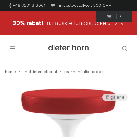
+49 7231 313061
mindestbestellwert 500
CHF
0
30% rabatt
auf ausstellungsstücke
bis 31.8.
home
/
knoll international
/
saarinen tulip hocker
galerie