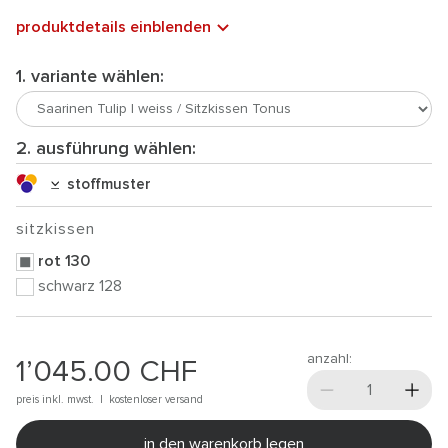
produktdetails einblenden
1. variante wählen:
2. ausführung wählen:
stoffmuster
sitzkissen
rot 130
schwarz 128
anzahl:
1’045.00
CHF
preis inkl. mwst. |
kostenloser versand
in den warenkorb legen