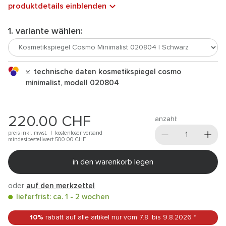
produktdetails einblenden
1. variante wählen:
technische daten kosmetikspiegel cosmo
minimalist, modell 020804
220.00
CHF
anzahl:
preis inkl. mwst. |
kostenloser versand
mindestbestellwert 500.00
CHF
in den warenkorb legen
oder
auf den merkzettel
lieferfrist: ca. 1 - 2 wochen
10%
rabatt auf alle artikel
nur vom 7.8.
bis 9.8.2026
*