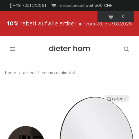
+49 7231 313061
mindestbestellwert 500
CHF
0
10%
rabatt auf alle artikel
nur vom 7.8.
bis 9.8.2026
home
/
aliseo
/
cosmo minimalist
galerie