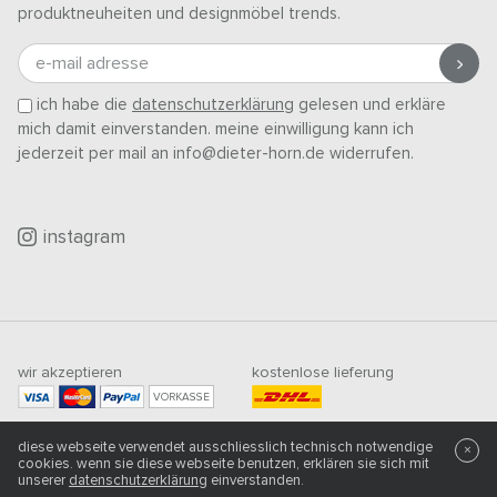
produktneuheiten und designmöbel trends.
e-mail adresse
ich habe die
datenschutzerklärung
gelesen und erkläre
mich damit einverstanden. meine einwilligung kann ich
jederzeit per mail an info@dieter-horn.de widerrufen.
instagram
wir akzeptieren
kostenlose lieferung
VORKASSE
mindestbestellwert
diese webseite verwendet ausschliesslich technisch notwendige
500
CHF
×
cookies. wenn sie diese webseite benutzen, erklären sie sich mit
unserer
datenschutzerklärung
einverstanden.