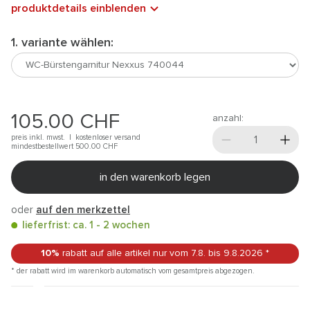
produktdetails einblenden
1. variante wählen:
105.00
CHF
anzahl:
preis inkl. mwst. |
kostenloser versand
mindestbestellwert 500.00
CHF
in den warenkorb legen
oder
auf den merkzettel
lieferfrist: ca. 1 - 2 wochen
10%
rabatt auf alle artikel
nur vom 7.8.
bis 9.8.2026
*
* der rabatt wird im warenkorb automatisch vom gesamtpreis abgezogen.