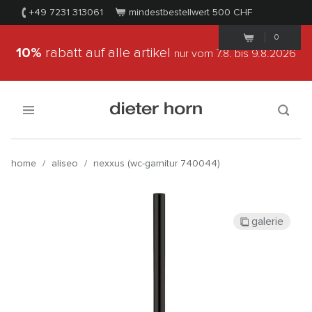
+49 7231 313061
mindestbestellwert 500
CHF
0
10%
rabatt auf alle artikel
nur vom 7.8.
bis 9.8.2026
home
/
aliseo
/
nexxus (wc-garnitur 740044)
galerie