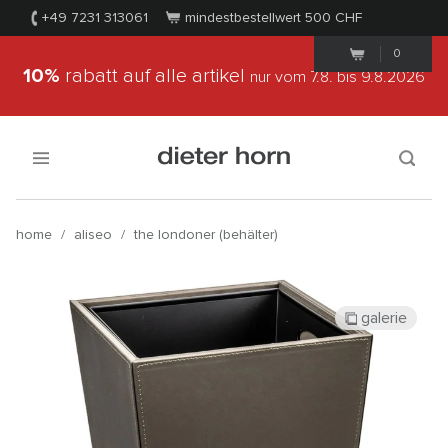
+49 7231 313061
mindestbestellwert 500
CHF
0
10%
rabatt auf alle artikel
nur vom 7.8.
bis 9.8.2026
home
/
aliseo
/
the londoner (behälter)
galerie