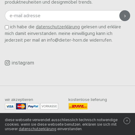
produktneuheiten und designmöbel trends.
e-mail adresse
ich habe die
datenschutzerklärung
gelesen und erkläre
mich damit einverstanden. meine einwilligung kann ich
jederzeit per mail an info@dieter-horn.de widerrufen.
instagram
wir akzeptieren
kostenlose lieferung
VORKASSE
mindestbestellwert
diese webseite verwendet ausschliesslich technisch notwendige
×
500
CHF
cookies. wenn sie diese webseite benutzen, erklären sie sich mit
unserer
datenschutzerklärung
einverstanden.