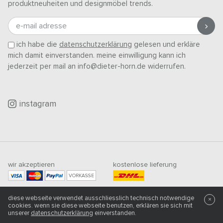
produktneuheiten und designmöbel trends.
e-mail adresse
ich habe die
datenschutzerklärung
gelesen und erkläre
mich damit einverstanden. meine einwilligung kann ich
jederzeit per mail an info@dieter-horn.de widerrufen.
instagram
wir akzeptieren
kostenlose lieferung
VORKASSE
mindestbestellwert
diese webseite verwendet ausschliesslich technisch notwendige
×
500
CHF
cookies. wenn sie diese webseite benutzen, erklären sie sich mit
unserer
datenschutzerklärung
einverstanden.