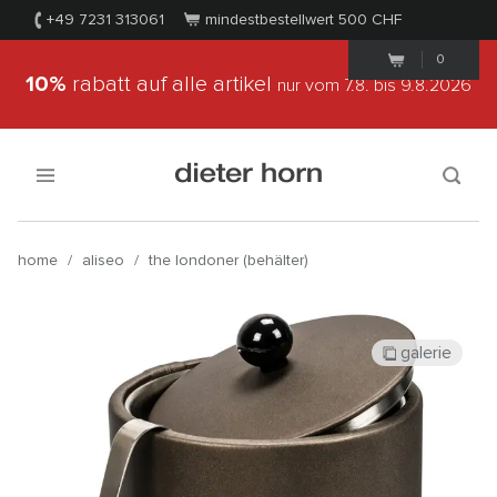
+49 7231 313061
mindestbestellwert 500
CHF
0
10%
rabatt auf alle artikel
nur vom 7.8.
bis 9.8.2026
home
/
aliseo
/
the londoner (behälter)
galerie