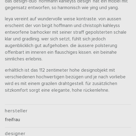
das design-duo ‘hoffmann kahleyss design‘ hat ein möbel mit
gegensatz entworfen, so harmonisch wie ying und yang.
leya vereint auf wundervolle weise kontraste. von aussen
erscheint der von birgit hoffmann und christoph kahleyss
entworfene barhocker mit seiner straff gepolsterten schale
klar und gradlinig. wer sich setzt, fühlt sich jedoch
augenblicklich gut aufgehoben. die äussere polsterung
offenbart im inneren ein flauschiges kissen. ein beinahe
sinnliches erlebnis.
erhältlich ist das 112 zentimeter hohe designobjekt mit
verschiedenen hochwertigen bezügen und je nach vorliebe
wird es mit einem grazilen drahtgestell. für zusätzlichen
sitzkomfort sorgt eine elegante, hohe rückenlehne.
hersteller
freifrau
designer