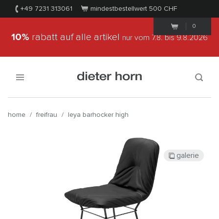
+49 7231 313061
mindestbestellwert 500
CHF
0
10%
rabatt auf alle artikel
nur vom 7.8.
bis 9.8.2026
home
/
freifrau
/
leya barhocker high
galerie