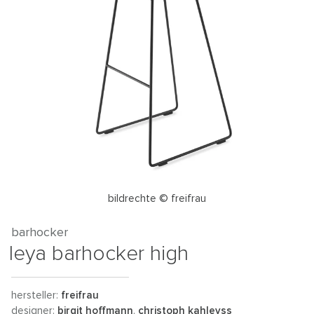
bildrechte © freifrau
barhocker
leya barhocker high
hersteller:
freifrau
designer:
birgit hoffmann
,
christoph kahleyss