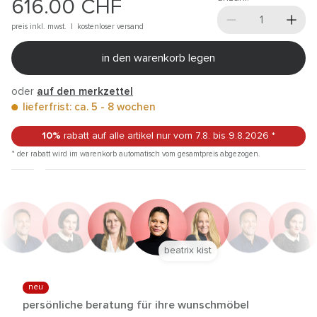
616.00
CHF
preis inkl. mwst. |
kostenloser versand
in den warenkorb legen
oder
auf den merkzettel
lieferfrist: ca. 5 - 8 wochen
10%
rabatt auf alle artikel
nur vom 7.8.
bis 9.8.2026
*
* der rabatt wird im warenkorb automatisch vom gesamtpreis abgezogen.
beatrix kist
neu
persönliche beratung für ihre wunschmöbel