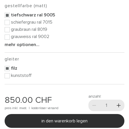
gestellfarbe (matt)
tiefschwarz ral 9005
schiefergrau ral 7015
graubraun ral 8019
grauweiss ral 9002
mehr optionen...
gleiter
filz
kunststoff
anzahl:
850.00
CHF
preis inkl. mwst. |
kostenloser versand
in den warenkorb legen