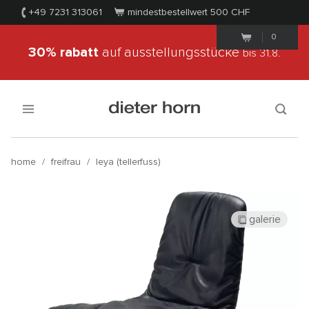
+49 7231 313061
mindestbestellwert 500
CHF
0
30% rabatt
auf ausstellungsstücke
bis 31.8.
home
/
freifrau
/
leya (tellerfuss)
galerie