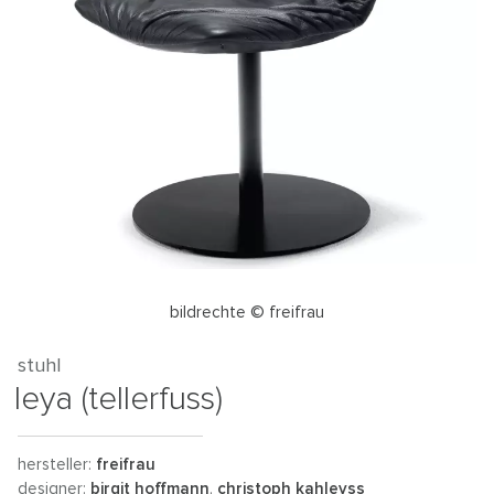
bildrechte © freifrau
stuhl
leya (tellerfuss)
hersteller:
freifrau
designer:
birgit hoffmann
,
christoph kahleyss