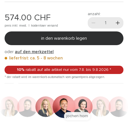
anzahl:
574.00
CHF
preis inkl. mwst. |
kostenloser versand
in den warenkorb legen
oder
auf den merkzettel
lieferfrist: ca. 5 - 8 wochen
10%
rabatt auf alle artikel
nur vom 7.8.
bis 9.8.2026
*
* der rabatt wird im warenkorb automatisch vom gesamtpreis abgezogen.
jochen horn