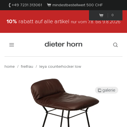
+49 7231 313061
mindestbestellwert 500
CHF
0
10%
rabatt auf alle artikel
nur vom 7.8.
bis 9.8.2026
home
/
freifrau
/
leya counterhocker low
galerie