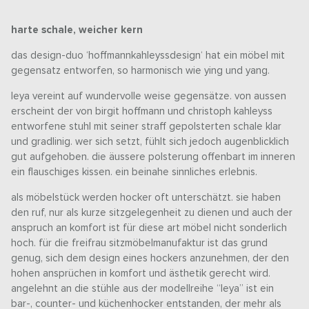
harte schale, weicher kern
das design-duo ‘hoffmannkahleyssdesign‘ hat ein möbel mit
gegensatz entworfen, so harmonisch wie ying und yang.
leya vereint auf wundervolle weise gegensätze. von aussen
erscheint der von birgit hoffmann und christoph kahleyss
entworfene stuhl mit seiner straff gepolsterten schale klar
und gradlinig. wer sich setzt, fühlt sich jedoch augenblicklich
gut aufgehoben. die äussere polsterung offenbart im inneren
ein flauschiges kissen. ein beinahe sinnliches erlebnis.
als möbelstück werden hocker oft unterschätzt. sie haben
den ruf, nur als kurze sitzgelegenheit zu dienen und auch der
anspruch an komfort ist für diese art möbel nicht sonderlich
hoch. für die freifrau sitzmöbelmanufaktur ist das grund
genug, sich dem design eines hockers anzunehmen, der den
hohen ansprüchen in komfort und ästhetik gerecht wird.
angelehnt an die stühle aus der modellreihe “leya” ist ein
bar-, counter- und küchenhocker entstanden, der mehr als