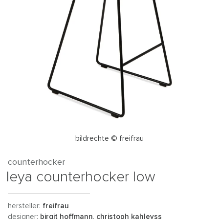
bildrechte © freifrau
counterhocker
leya counterhocker low
hersteller:
freifrau
designer:
birgit hoffmann
,
christoph kahleyss