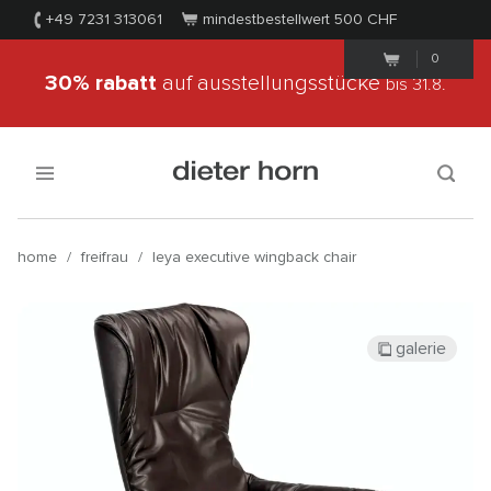
+49 7231 313061
mindestbestellwert 500
CHF
0
30% rabatt
auf ausstellungsstücke
bis 31.8.
home
/
freifrau
/
leya executive wingback chair
galerie